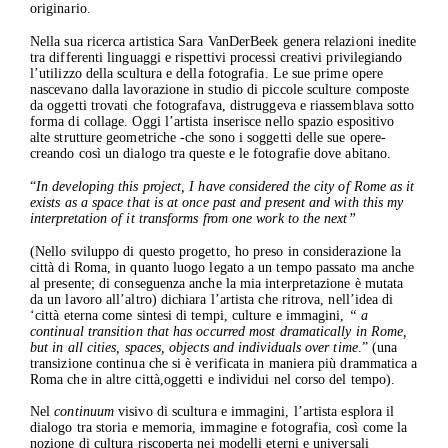
originario.
La Fondazione
Mostre
Nella sua ricerca artistica Sara VanDerBeek genera relazioni inedite
tra differenti linguaggi e rispettivi processi creativi privilegiando
In corso
l’utilizzo della scultura e della fotografia. Le sue prime opere
Passate
nascevano dalla lavorazione in studio di piccole sculture composte
da oggetti trovati che fotografava, distruggeva e riassemblava sotto
Attività
forma di collage. Oggi l’artista inserisce nello spazio espositivo
Cataloghi
alte strutture geometriche -che sono i soggetti delle sue opere-
Press
creando così un dialogo tra queste e le fotografie dove abitano.
Contatti
“
In developing this project, I have considered the city of Rome as it
exists as a space that is at once past and present and with this my
interpretation of it transforms from one work to the next”
(Nello sviluppo di questo progetto, ho preso in considerazione la
città di Roma, in quanto luogo legato a un tempo passato ma anche
al presente; di conseguenza anche la mia interpretazione è mutata
da un lavoro all’altro) dichiara l’artista che ritrova, nell’idea di
‘città eterna come sintesi di tempi, culture e immagini,
“ a
continual transition that has occurred most dramatically in Rome,
but in all cities, spaces, objects and individuals over time
.” (una
transizione continua che si è verificata in maniera più drammatica a
Roma che in altre città,oggetti e individui nel corso del tempo).
Nel
continuum
visivo di scultura e immagini, l’artista esplora il
dialogo tra storia e memoria, immagine e fotografia, così come la
nozione di cultura riscoperta nei modelli eterni e universali