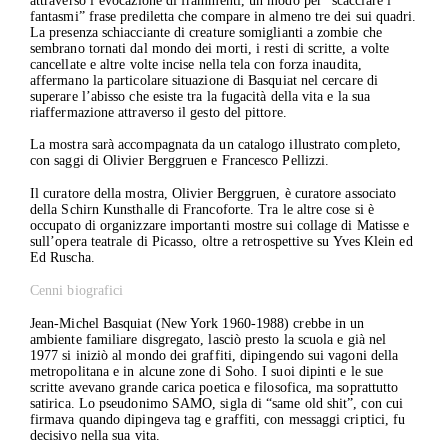
attraverso l’evocazione di frammenti, un modo per “scacciare i
fantasmi” frase prediletta che compare in almeno tre dei sui quadri.
La presenza schiacciante di creature somiglianti a zombie che
sembrano tornati dal mondo dei morti, i resti di scritte, a volte
cancellate e altre volte incise nella tela con forza inaudita,
affermano la particolare situazione di Basquiat nel cercare di
superare l’abisso che esiste tra la fugacità della vita e la sua
riaffermazione attraverso il gesto del pittore.
La mostra sarà accompagnata da un catalogo illustrato completo,
con saggi di Olivier Berggruen e Francesco Pellizzi.
Il curatore della mostra, Olivier Berggruen, è curatore associato
della Schirn Kunsthalle di Francoforte. Tra le altre cose si è
occupato di organizzare importanti mostre sui collage di Matisse e
sull’opera teatrale di Picasso, oltre a retrospettive su Yves Klein ed
Ed Ruscha.
Cenni biografici
Jean-Michel Basquiat (New York 1960-1988) crebbe in un
ambiente familiare disgregato, lasciò presto la scuola e già nel
1977 si iniziò al mondo dei graffiti, dipingendo sui vagoni della
metropolitana e in alcune zone di Soho. I suoi dipinti e le sue
scritte avevano grande carica poetica e filosofica, ma soprattutto
satirica. Lo pseudonimo SAMO, sigla di “same old shit”, con cui
firmava quando dipingeva tag e graffiti, con messaggi criptici, fu
decisivo nella sua vita.