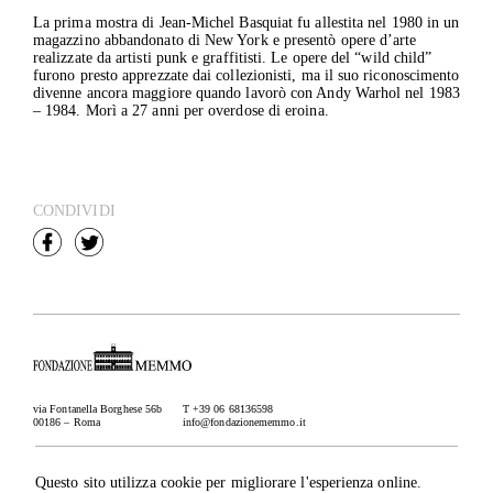
La prima mostra di Jean-Michel Basquiat fu allestita nel 1980 in un
magazzino abbandonato di New York e presentò opere d’arte
realizzate da artisti punk e graffitisti. Le opere del “wild child”
furono presto apprezzate dai collezionisti, ma il suo riconoscimento
divenne ancora maggiore quando lavorò con Andy Warhol nel 1983
– 1984. Morì a 27 anni per overdose di eroina.
CONDIVIDI
via Fontanella Borghese 56b
T +39 06 68136598
00186 – Roma
info@fondazionememmo.it
Newsletter
Iscriviti
Questo sito utilizza cookie per migliorare l'esperienza online.