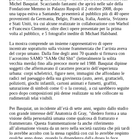
Michel Basquiat. Scacciando fantasmi che aprirà nelle sale della
Fondazione Memmo in Palazzo Ruspoli il 2 ottobre 2008, dopo
una tappa estiva a Santander, presenterà al pubblico più di 40 opere
provenienti da Germania, Belgio, Francia, Italia, Austria, Svizzera
e Stati Uniti, tra cui alcune realizzate in collaborazione con Warhol
e Francesco Clemente, oltre dieci opere presentate per la prima
volta al pubblico, e 5 fotografie inedite di Michael Halsband.
La mostra comprende un insieme rappresentativo di opere
incentrate soprattutto sulla visione frammentata che l’artista aveva
del corpo umano. Dalla fine degli anni 70 quando si firmava con
l’acronimo SAMO “SAMe Old Shit” (letteralmente la solita
vecchia merda) fino alla precoce morte nel 1988. Basquiat dipinse
soggetti che affermavano il carattere precario dell’esperienza
urbana: corpi scheletrici, figure nere, immagini che affondano le
radici nel paesaggio della sua giovinezza (auto, aerei, grattacieli,
poliziotti, giochi infantili, cartoni animati e fumetti, graffiti,
saturazione di simboli come © o la corona), a cui sarebbero seguite
poco dopo composizioni più dense realizzate su tele collocate su
rudimentali telai visibili.
Per Basquiat, un incidente all’età di sette anni, seguito dallo studio
con grande interesse dell’Anatomia di Gray, “diedero forma a una
visione della personalità umana come qualcosa di fratturato e
frammentato. Questa frammentazione fa anche riferimento
all’alienazione vissuta da un nero nella società razzista che più tardi
lo avrebbe accolto con la stessa rapidità con cui lo avrebbe respinto
qualche anno dopo, quando la dipendenza dalla droga lo fece