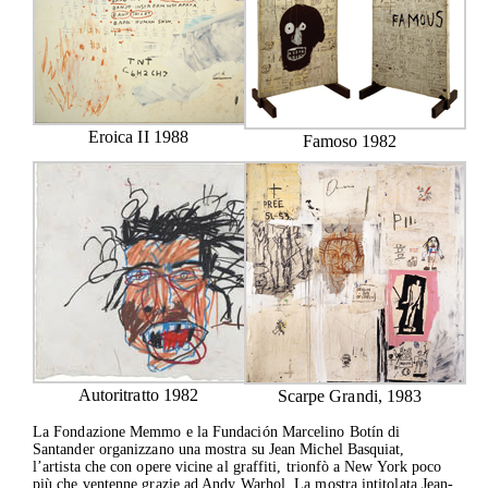
Eroica II 1988
Famoso 1982
La Fondazione
Mostre
In corso
Passate
Attività
Cataloghi
Press
Contatti
Autoritratto 1982
Scarpe Grandi, 1983
La Fondazione Memmo e la Fundación Marcelino Botín di
Santander organizzano una mostra su Jean Michel Basquiat,
l’artista che con opere vicine al graffiti, trionfò a New York poco
più che ventenne grazie ad Andy Warhol. La mostra intitolata Jean-