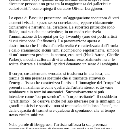
diventare persona non grata tra la maggioranza dei galleristi e
collezionisti”, come spiega il curatore Olivier Berggruen.
Le opere di Basquiat presentano un’aggregazione spontanea di vari
elementi visuali, spesso senza correlazione, eppure chiaramente
dichiarativi e narrativi nel carattere. Le superfici pittoriche sono
fluide, mai statiche ma scivolose, in un modo che rivela
l’ammirazione di Basquiat per Cy Twombly (uno dei pochi artisti
di cui riconobbe l’influenza). La presentazione aperta e
destrutturata che l’artista dà della realtà è caratterizzata dall’ironia
e dallo sfasamento; alcuni temi ricompaiono regolarmente, simboli
di un’innocenza perduta: la corona, eroi neri (Hank Aaron, Charlie
Parker), modelli culturali di vita urbana, essenzialmente nera; le
scritte sbarrate e i simboli lapidari denotano un senso di ambiguità.
Il corpo, costantemente evocato, si trasforma in una idea, una
traccia di una presenza spettrale che si trasmette attraverso
l’energia fisica che caratterizza l’artista. L’immagine del “corpo” si
presenta inizialmente come quella dell’artista stesso, sotto varie
sembianze e in termini anatomici. Successivamente si può
intendere come “corpo scenico”, o “corpo recitante”: il cosiddetto
“graffitismo”. Si osserva anche nel suo interesse per le immagini di
grandi musicisti e sportivi: non si tratta solo della loro “fama”, ma
della capacità di trasmettere qualcosa di spontaneo, che al tempo
stesso risulta sublime.
Nelle parole di Berggruen, l’artista rafforza la sua presenza